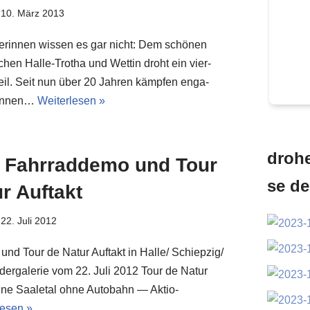
10. März 2013
­se­rin­nen wis­sen es gar nicht: Dem schö­nen
schen Hal­­le-Tro­­tha und Wet­tin droht ein vier­
eil. Seit nun über 20 Jah­ren kämp­fen enga­
rin­nen…
Wei­ter­le­sen »
dro­h
e Fahr­rad­de­mo und Tour
se de
r Auftakt
22. Juli 2012
und Tour de Natur Auf­takt in Halle/​​ Schiepzig/​​
l­der­ga­le­rie vom 22. Juli 2012 Tour de Natur
ne Saa­le­tal ohne Auto­bahn — Aktio­
le­sen »