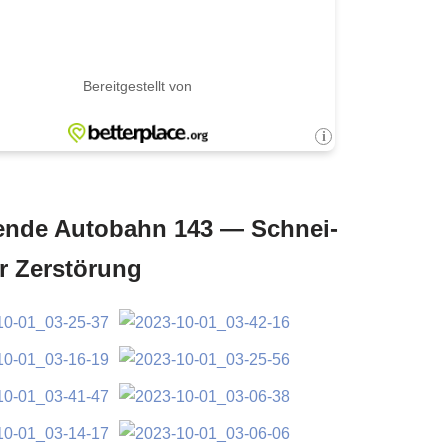
en­de Auto­bahn 143 — Schnei­
r Zerstörung