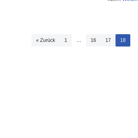
« Zurück
1
…
16
17
18