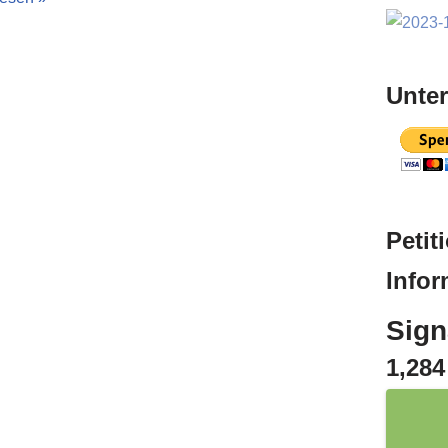
Unter
Peti­t
Infor
Sign
1,284