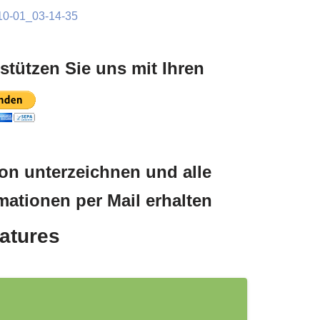
­stüt­zen Sie uns mit Ihren
i­on unter­zeich­nen und alle
­ma­tio­nen per Mail erhalten
atures