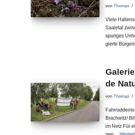
von
Thomas
Vie­le Hal­len
Saa­l­etal zwi­
spu­ri­ges Unh
gierte Bür­ge­
Gale­ri
de Natu
von
Thomas
Fahr­rad­de­mo 
Brachwitz/​​ Bi
im Netz Für ei
nen…
Wei­ter­