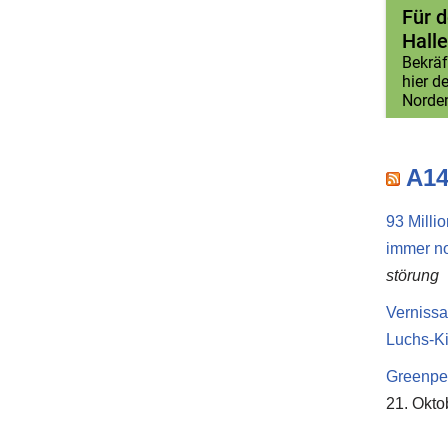
A14
93 Milli
immer no
störung
Vernissa
Luchs-K
Greenpea
21. Okto