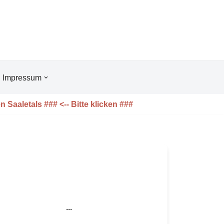
Impres­sum
 Saaletals ### <-- Bitte klicken ###