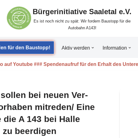
Bürgerinitiative Saaletal e.V.
Es ist noch nicht zu spät: Wir fordern Baustopp für die
Autobahn A143!
den für den Baustopp!
Aktiv wer­den
Infor­ma­ti­on
eo auf Youtube ### Spendenaufruf für den Erhalt des Unteren
 sol­len bei neu­en Ver­
or­ha­ben mitreden/​ Eine
 die A 143 bei Hal­le
h zu beerdigen